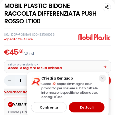
MOBIL PLASTIC BIDONE
RACCOLTA DIFFERENZIATA PUSH
ROSSO LT100
SKU:
100P-ROB
·
EAN:
8004331001066
●
Spedito 24-48 ore
€
45
,81
IVA incl.
Sei un professionista?
Accedi o registra la tua azienda
Chiedi a Renaudo
1
Aggiungi
Clicca
sopra l'immagine di un
prodotto per ricevere subito tutte le
Vedi descrizione completa
informazioni: specifiche, alternative,
consigli d'uso.
VARIANTE SELEZIONATA
Modifica
Confronta
Dettagli
Colore / Finitura
grigio/rosso
·
Altezza mm.
950
·
Capacità lt.