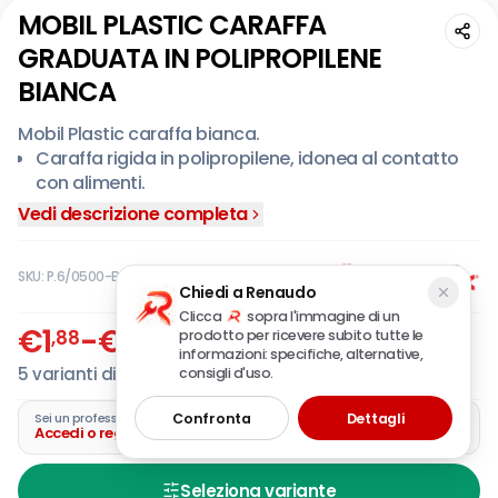
MOBIL PLASTIC CARAFFA
GRADUATA IN POLIPROPILENE
BIANCA
Mobil Plastic caraffa bianca.
Caraffa rigida in polipropilene, idonea al contatto
con alimenti.
Vedi descrizione completa
SKU:
P.6/0500-BIM
Chiedi a Renaudo
Clicca
sopra l'immagine di un
€
1
-
€
4
,88
,06
prodotto per ricevere subito tutte le
IVA incl.
informazioni: specifiche, alternative,
5
varianti disponibili
consigli d'uso.
Confronta
Dettagli
Sei un professionista?
Accedi o registra la tua azienda
Seleziona variante