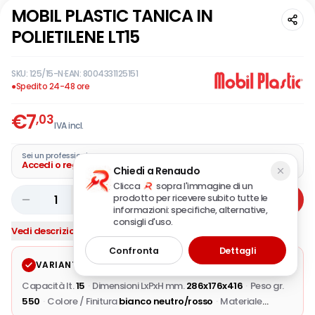
MOBIL PLASTIC TANICA IN
POLIETILENE LT15
SKU:
125/15-N
·
EAN:
8004331125151
●
Spedito 24-48 ore
€
7
,03
IVA incl.
Sei un professionista?
Accedi o registra la tua azienda
Chiedi a Renaudo
Clicca
sopra l'immagine di un
prodotto per ricevere subito tutte le
1
Aggiungi
informazioni: specifiche, alternative,
consigli d'uso.
Vedi descrizione completa
Confronta
Dettagli
VARIANTE SELEZIONATA
Modifica
Capacità lt.
15
·
Dimensioni LxPxH mm.
286x176x416
·
Peso gr.
550
·
Colore / Finitura
bianco neutro/rosso
·
Materiale