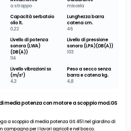
a strappo
miscela
Capacità serbatoio
Lunghezza barra
olio lt.
catena cm.
0,22
46
Livello di potenza
Livello di pressione
sonora (LWA)
sonora (LPA)(DB(A))
(DB(A))
103
114
Livello vibrazioni sx
Peso a secco senza
(m/s²)
barra e catena kg.
4,3
4,8
i media potenza con motore a scoppio mod.GS
ga a scoppio di media potenza GS 451 nel giardino di
 campagna per i lavori agricoli e nel bosco.