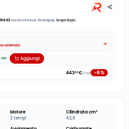
156.63
senza interessi.
Scalapay.
Scopri di più
tua azienda
Aggiungi
-48h
-
6
%
443
€
/cad
,53
Motore
Cilindrata cm³
2 tempi
42,9
Avviamento
Carburante