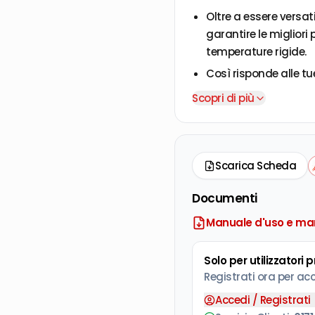
Oltre a essere versa
garantire le migliori
temperature rigide.
Così risponde alle tu
Davvero versatile: va 
Scopri di più
Prestazioni costanti
Ottimo rapporto pes
Resiste all’usura del
Scarica Scheda
Il nuovo motore Euro 
Documenti
ottimizzare le prestaz
Dotata di “EasyOn" il 
Manuale d'uso e ma
strappo, basta perd
Solo per utilizzatori 
Indicatore di livello 
Registrati ora per ac
sarà un gioco da raga
Accedi / Registrati
Pompa olio automatic