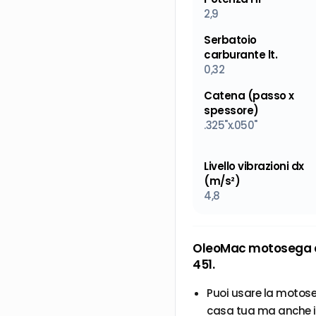
2,9
Serbatoio
carburante lt.
0,32
Catena (passo x
spessore)
.325"x.050"
Livello vibrazioni dx
(m/s²)
4,8
OleoMac motosega d
451.
Puoi usare la motose
casa tua ma anche in