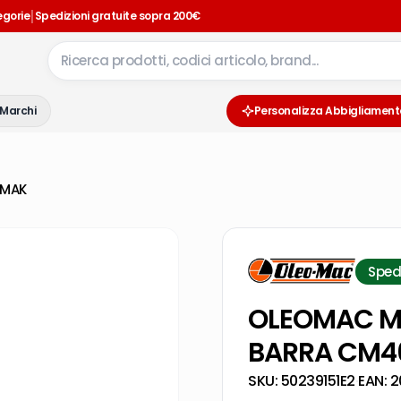
|
egorie
Spedizioni gratuite sopra 200€
Marchi
Personalizza Abbigliament
EMAK
Sped
OLEOMAC MO
BARRA CM4
SKU:
50239151E2
·
EAN:
2