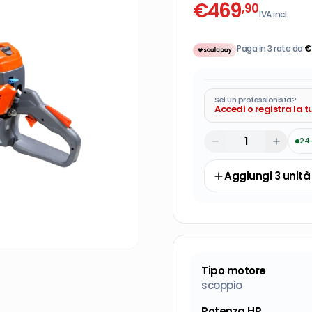
€
469
,90
IVA incl.
Paga in 3 rate da
€
Sei un professionista?
Accedi o registra la 
24
Aggiungi
3
unità
Tipo motore
scoppio
Potenza HP