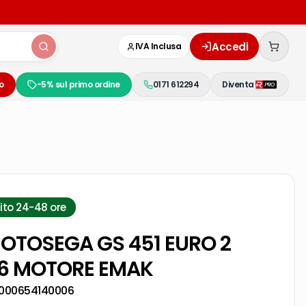
Accedi
IVA Inclusa
o
-5% sul primo ordine
0171 612294
Diventa
ito 24-48 ore
TOSEGA GS 451 EURO 2
6 MOTORE EMAK
000654140006