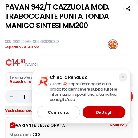
PAVAN 942/T CAZZUOLA MOD.
TRABOCCANTE PUNTA TONDA
MANICO SINTESI MM200
SKU:
2801112
·
EAN:
8021636280323
●
Spedito 24-48 ore
€
14
,91
IVA incl.
Chiedi a Renaudo
Sei un professionista?
Accedi o registra la tua azienda
Clicca
sopra l'immagine di un
prodotto per ricevere subito tutte le
informazioni: specifiche, alternative,
1
Aggiungi
consigli d'uso.
Vedi descrizione completa
Confronta
Dettagli
VARIANTE SELEZIONATA
Modifica
Misura mm.
200