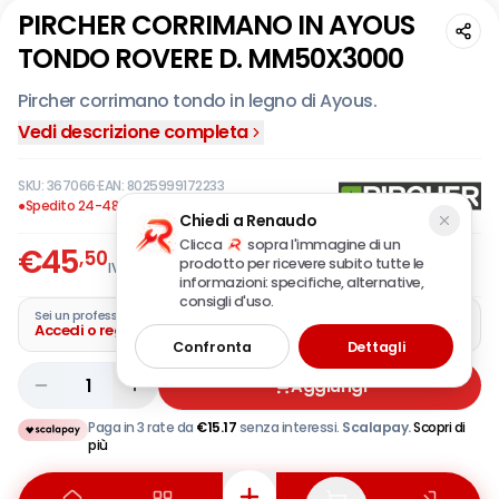
PIRCHER CORRIMANO IN AYOUS
TONDO ROVERE D. MM50X3000
Pircher corrimano tondo in legno di Ayous.
Vedi descrizione completa
SKU:
367066
·
EAN:
8025999172233
●
Spedito 24-48 ore
Chiedi a Renaudo
Clicca
sopra l'immagine di un
€
45
,50
prodotto per ricevere subito tutte le
IVA incl.
informazioni: specifiche, alternative,
consigli d'uso.
Sei un professionista?
Accedi o registra la tua azienda
Confronta
Dettagli
1
Aggiungi
Paga in 3 rate da
€
15.17
senza interessi.
Scalapay.
Scopri di
più