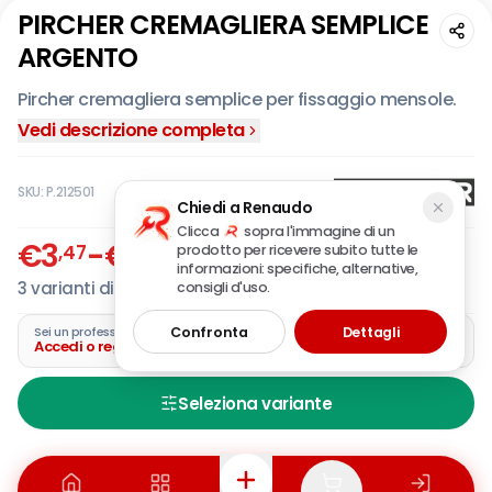
PIRCHER CREMAGLIERA SEMPLICE
ARGENTO
Pircher cremagliera semplice per fissaggio mensole.
Vedi descrizione completa
SKU:
P.212501
Chiedi a Renaudo
Clicca
sopra l'immagine di un
€
3
-
€
6
,47
,79
prodotto per ricevere subito tutte le
IVA incl.
informazioni: specifiche, alternative,
3
varianti disponibili
consigli d'uso.
Confronta
Dettagli
Sei un professionista?
Accedi o registra la tua azienda
Seleziona variante