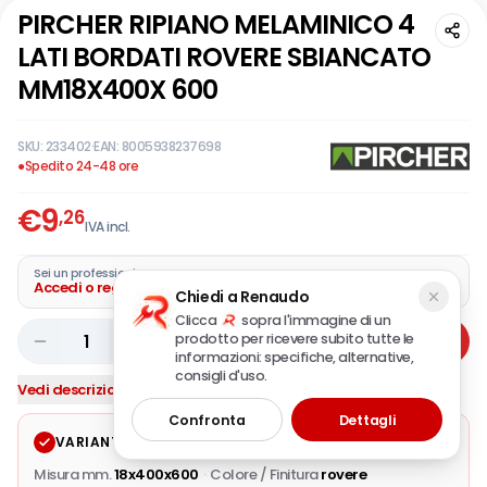
PIRCHER RIPIANO MELAMINICO 4
LATI BORDATI ROVERE SBIANCATO
MM18X400X 600
SKU:
233402
·
EAN:
8005938237698
●
Spedito 24-48 ore
€
9
,26
IVA incl.
Sei un professionista?
Accedi o registra la tua azienda
Chiedi a Renaudo
Clicca
sopra l'immagine di un
prodotto per ricevere subito tutte le
1
Aggiungi
informazioni: specifiche, alternative,
consigli d'uso.
Vedi descrizione completa
Confronta
Dettagli
VARIANTE SELEZIONATA
Modifica
Misura mm.
18x400x600
·
Colore / Finitura
rovere