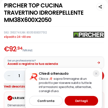
PIRCHER TOP CUCINA
TRAVERTINO IDROREPELLENTE
MM38X600X2050
SKU:
316374
·
EAN:
8005938317512
●
Spedito 24-48 ore
€
92
,94
IVA incl.
Sei un professionista?
Accedi o registra la tua azienda
Chiedi a Renaudo
1
Aggiungi
Clicca
sopra l'immagine di un
prodotto per ricevere subito tutte le
Vedi descrizione completa
informazioni: specifiche, alternative,
consigli d'uso.
VARIANTE SELEZIONATA
Modifica
Confronta
Dettagli
Dimensioni mm.
38x600x2050
·
Colore / Finitura