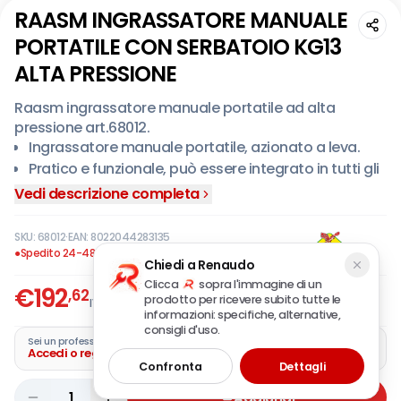
RAASM INGRASSATORE MANUALE
PORTATILE CON SERBATOIO KG13
ALTA PRESSIONE
Raasm ingrassatore manuale portatile ad alta
pressione art.68012.
Ingrassatore manuale portatile, azionato a leva.
Pratico e funzionale, può essere integrato in tutti gli
ambienti di lavoro.
Vedi descrizione completa
Permette un rapido grassaggio ad alta pressione di
qualsiasi automezzo o meccanismo.
SKU:
68012
·
EAN:
8022044283135
E' dotato di membrana premigrasso che protegge il
●
Spedito 24-48 ore
Chiedi a Renaudo
lubrificante preservando le sue caratteristiche nel
Clicca
sopra l'immagine di un
tempo.
€
192
,62
prodotto per ricevere subito tutte le
IVA incl.
Completo di testina per ingrassaggio art.66739.
informazioni: specifiche, alternative,
consigli d'uso.
Campi di utilizzo: aeronautica, agricoltura, edilizia e
Sei un professionista?
costruzioni stradali, industria manifatturiera,
Accedi o registra la tua azienda
Confronta
Dettagli
industria mineraria, trasporti ferroviari.
1
Aggiungi