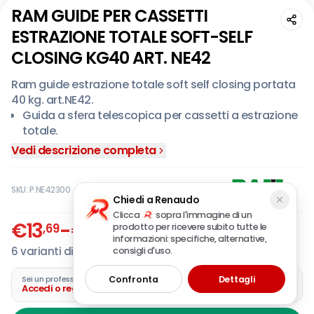
RAM GUIDE PER CASSETTI
ESTRAZIONE TOTALE SOFT-SELF
CLOSING KG40 ART. NE42
Ram guide estrazione totale soft self closing portata
40 kg. art.NE42.
Guida a sfera telescopica per cassetti a estrazione
totale.
Chiusura ammortizzata.
Vedi descrizione completa
Guida per cassetti a montaggio laterale.
Sgancio frontale del cassetto.
SKU:
P.NE42300
Guida telescopica a movimento silenzioso.
Chiedi a Renaudo
Cuscinetti a sfere in acciaio al carbonio.
Clicca
sopra l'immagine di un
€
13
-
€
26
,69
,20
prodotto per ricevere subito tutte le
Confezionate a coppie destra/sinistra.
IVA incl.
informazioni: specifiche, alternative,
6
varianti disponibili
consigli d'uso.
Confronta
Dettagli
Sei un professionista?
Accedi o registra la tua azienda