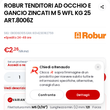
ROBUR TENDITORI AD OCCHIO E
GANCIO ZINCATI M 5 WFL KG 25
ART.8006Z
SKU:
080060105
·
EAN:
8014230182759
●
Spedito 24-48 ore
€
2
,26
IVA incl.
Sei un professionista?
Accedi o registra la tua azienda
Chiedi a Renaudo
Clicca
sopra l'immagine di un
prodotto per ricevere subito tutte le
1
Aggiungi
informazioni: specifiche, alternative,
consigli d'uso.
Vedi descrizione completa
Confronta
Dettagli
VARIANTE SELEZIONATA
Modifica
Filettatura mm.
M5 (3/16")
·
Lunghezza min. (L) mm.
121
·
Forza