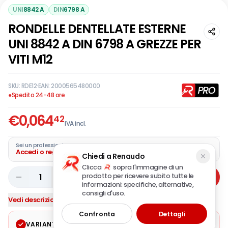
UNI
8842 A
DIN
6798 A
RONDELLE DENTELLATE ESTERNE
UNI 8842 A DIN 6798 A GREZZE PER
VITI M12
SKU:
RDE12
·
EAN:
2000565480000
●
Spedito 24-48 ore
€
0,064
42
IVA incl.
Sei un professionista?
Accedi o registra la tua azienda
Chiedi a Renaudo
Clicca
sopra l'immagine di un
prodotto per ricevere subito tutte le
1
Aggiungi
informazioni: specifiche, alternative,
consigli d'uso.
Vedi descrizione completa
Confronta
Dettagli
VARIANTE SELEZIONATA
Modifica