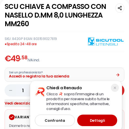
SCU CHIAVE A COMPASSO CON
NASELLO D.MM 8,0 LUNGHEZZA
MM260
SKU:
842GP 8
·
EAN:
8031591027819
●
Spedito 24-48 ore
€
49
,58
IVA incl.
Sei un professionista?
Accedi o registra la tua azienda
Chiedi a Renaudo
1
Aggiungi
Clicca
sopra l'immagine di un
prodotto per ricevere subito tutte le
Vedi descrizione completa
informazioni: specifiche, alternative,
consigli d'uso.
VARIANTE SELEZIONATA
Modifica
Confronta
Dettagli
Diametro nasello mm.
8,0
·
Lunghezza totale mm.