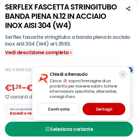
SERFLEX FASCETTA STRINGITUBO
BANDA PIENA N.12 IN ACCIAIO
INOX AISI 304 (W4)
Serflex fascette stringitubo a banda piena in acciaio
inox AISI 304 (W4) art.3593.
Fascetta a vite senza fine realizzata interamente in
Vedi descrizione completa
acciaio inox AISI 304 con banda imbutita e cassetto
asimmetrici per garantire una migliore distribuzione
SKU:
P.3593.025.040
della forza di serraggio.
Chiedi a Renaudo
L’alta flessibilità, i bordi arrotondati e l’assenza di
Clicca
sopra l'immagine di un
spigoli garantiscono un ottimale adattamento alla
€
1
-
€
3
,26
,23
prodotto per ricevere subito tutte le
IVA incl.
circonferenza del tubo e completa protezione da
informazioni: specifiche, alternative,
12
varianti disponibili
consigli d'uso.
qualsiasi danneggiamento durante il serraggio.
Vite esagonale con lunghezza superiore alla media
Confronta
Dettagli
Sei un professionista?
e trattamento antigrippaggio consentono
Accedi o registra la tua azienda
maggiore facilità di utilizzo.
Vite a testa esagonale in acciaio da 7 mm.
Seleziona variante