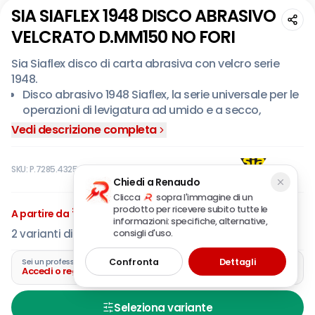
SIA SIAFLEX 1948 DISCO ABRASIVO
VELCRATO D.MM150 NO FORI
Sia Siaflex disco di carta abrasiva con velcro serie
1948.
Disco abrasivo 1948 Siaflex, la serie universale per le
operazioni di levigatura ad umido e a secco,
garantisce nelle più svariate applicazioni in ambito
Vedi descrizione completa
automotive risultati di alta qualità.
Adatto a: levigatura ed asportazione di rivestimenti
SKU:
P.7285.4325.0150
ed impurità, eliminazione di irregolarità sui bordi del
Chiedi a Renaudo
punto di riparazione, carteggiatura levigatura a
Clicca
sopra l'immagine di un
spianare di stucchi fondi catalizzati, levigatura di
€
0,675
88
prodotto per ricevere subito tutte le
A partire da
IVA incl.
fondi catalizzati, levigatura di vernici vecchie nuove,
informazioni: specifiche, alternative,
2
varianti disponibili
rimozione di bucce d’arancia ed inclusioni di
consigli d'uso.
polvere.
Confronta
Dettagli
Sei un professionista?
Accedi o registra la tua azienda
Seleziona variante