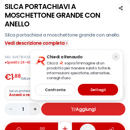
SILCA PORTACHIAVI A
MOSCHETTONE GRANDE CON
ANELLO
Silca portachiavi a moschettone grande con anello.
Vedi descrizione completa
Chiedi a Renaudo
SKU:
AVK7184
·
EAN:
8003737909884
●
Spedito 24-48 ore
Clicca
sopra l'immagine di un
prodotto per ricevere subito tutte le
informazioni: specifiche, alternative,
€
1
,88
consigli d'uso.
IVA incl.
Confronta
Dettagli
Sei un professionista?
Accedi o registra la tua azienda
1
Aggiungi