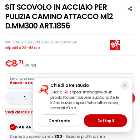
SIT SCOVOLO IN ACCIAIO PER
PULIZIA CAMINO ATTACCO M12
D.MM300 ART.1856
SKU:
V40QR55A8000
·
EAN:
8006581018566
●
Spedito 24-48 ore
€
8
,71
IVA incl.
Sei un professionista?
Accedi o registra la tua azienda
Chiedi a Renaudo
Clicca
sopra l'immagine di un
prodotto per ricevere subito tutte le
1
Aggiungi
informazioni: specifiche, alternative,
consigli d'uso.
Vedi descrizione completa
Confronta
Dettagli
VARIANTE SELEZIONATA
Modifica
Diametro scovolo mm.
300
·
Sezione piattina mm.