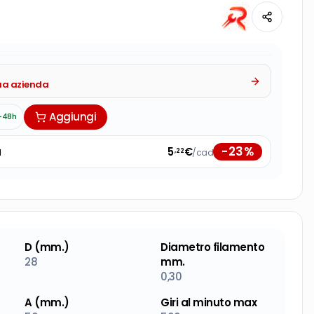
tua azienda
Aggiungi
-48h
-
23
%
à
5
€
/cad
,22
D (mm.)
Diametro filamento
28
mm.
0,30
A (mm.)
Giri al minuto max