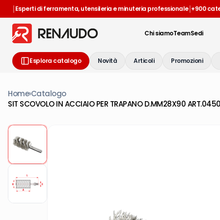
|
|
Esperti di ferramenta, utensileria e minuteria professionale
+900 cat
Chi siamo
Team
Sedi
Esplora catalogo
Novità
Articoli
Promozioni
Home
›
Catalogo
SIT SCOVOLO IN ACCIAIO PER TRAPANO D.MM28X90 ART.045