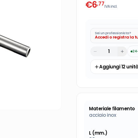
€
6
,77
IVA incl.
Sei un professionista?
Accedi o registra la 
24
Aggiungi
12
unit
Materiale filamento
acciaio inox
L (mm.)