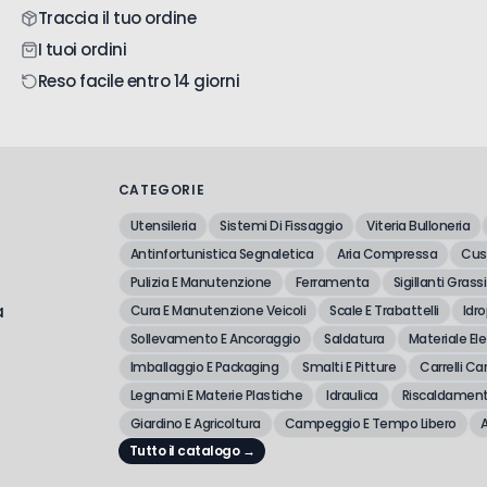
Traccia il tuo ordine
I tuoi ordini
Reso facile entro 14 giorni
CATEGORIE
Utensileria
Sistemi Di Fissaggio
Viteria Bulloneria
Antinfortunistica Segnaletica
Aria Compressa
Cusc
Pulizia E Manutenzione
Ferramenta
Sigillanti Grassi
a
Cura E Manutenzione Veicoli
Scale E Trabattelli
Idro
Sollevamento E Ancoraggio
Saldatura
Materiale Ele
Imballaggio E Packaging
Smalti E Pitture
Carrelli Car
Legnami E Materie Plastiche
Idraulica
Riscaldament
Giardino E Agricoltura
Campeggio E Tempo Libero
A
Tutto il catalogo →