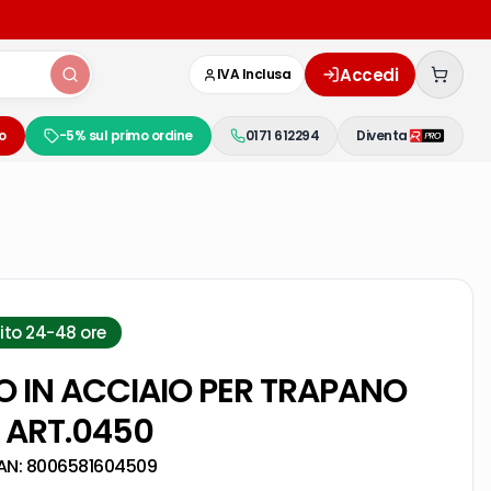
Accedi
IVA Inclusa
o
-5% sul primo ordine
0171 612294
Diventa
ito 24-48 ore
O IN ACCIAIO PER TRAPANO
 ART.0450
AN:
8006581604509