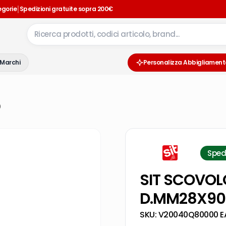
|
egorie
Spedizioni gratuite sopra 200€
Marchi
Personalizza Abbigliament
0
Sped
SIT SCOVOL
D.MM28X90
SKU:
V20040Q80000
·
E