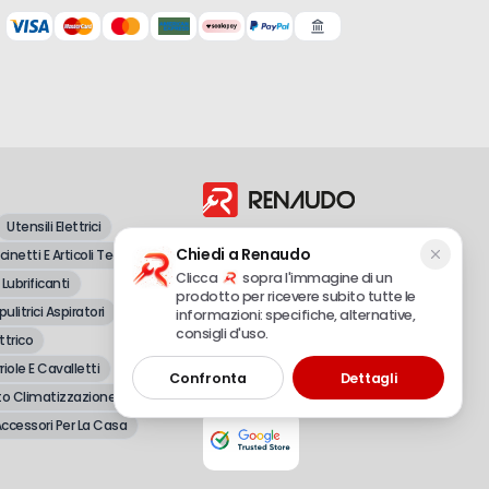
Utensili Elettrici
Dal 1998, vendita all'ingrosso e al
Chiedi a Renaudo
inetti E Articoli Tecnici
dettaglio di attrezzature professionali e
fai-da-te.
Clicca
sopra l'immagine di un
 Lubrificanti
prodotto per ricevere subito tutte le
pulitrici Aspiratori
informazioni: specifiche, alternative,
consigli d'uso.
ttrico
Renaudo S.r.l.
P.IVA 02490720048 – REA CN-179558
riole E Cavalletti
Confronta
Dettagli
© 2025 Tutti i diritti riservati
o Climatizzazione
ccessori Per La Casa