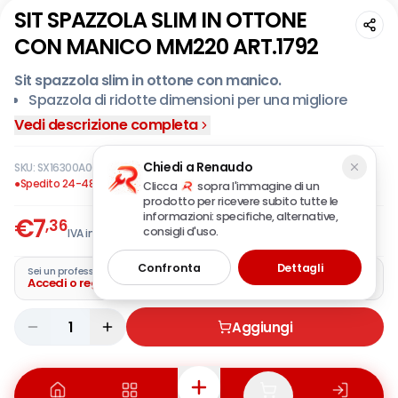
SIT SPAZZOLA SLIM IN OTTONE
CON MANICO MM220 ART.1792
Sit spazzola slim in ottone con manico.
Spazzola di ridotte dimensioni per una migliore
spazzolatura manuale di superfici ridotte e con
Vedi descrizione completa
piccole fessure, dove risulta impossibile intervenire
con spazzole a mano tradizionali.
Chiedi a Renaudo
SKU:
SX16300A0000
·
EAN:
8006581017927
Ideale per la rimozione di ruggine, vernice e sporco
●
Spedito 24-48 ore
Clicca
sopra l'immagine di un
da qualsiasi superficie.
prodotto per ricevere subito tutte le
La spazzola slim viene largamente impiegata nel
informazioni: specifiche, alternative,
€
7
,36
consigli d'uso.
IVA incl.
restauro, nella meccanica, e nelle varie operazioni
domestiche come la pulizia tra le piastrelle del
Confronta
Dettagli
Sei un professionista?
bagno e della doccia.
Accedi o registra la tua azienda
1
Aggiungi