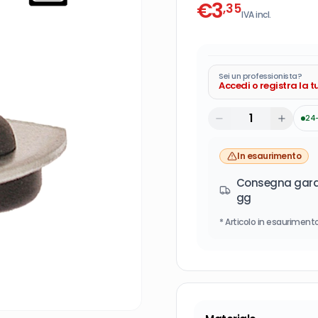
€
3
,35
IVA incl.
Sei un professionista?
Accedi o registra la 
24
In esaurimento
Consegna garan
gg
* Articolo in esaurimento