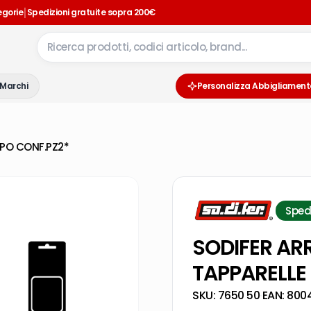
|
egorie
Spedizioni gratuite sopra 200€
Marchi
Personalizza Abbigliament
PO CONF.PZ2*
Sped
SODIFER AR
TAPPARELLE
SKU:
7650 50
·
EAN:
800