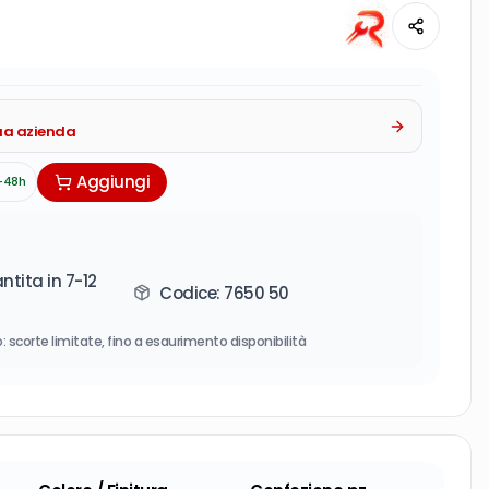
tua azienda
Aggiungi
-48h
tita in 7-12
Codice:
7650 50
: scorte limitate, fino a esaurimento disponibilità