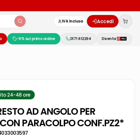
Accedi
IVA Inclusa
o
-5% sul primo ordine
0171 612294
Diventa
ito 24-48 ore
RESTO AD ANGOLO PER
 CON PARACOLPO CONF.PZ2*
4033003597