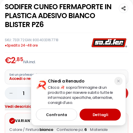
SODIFER CUNEO FERMAPORTE IN
PLASTICA ADESIVO BIANCO
BLISTER PZ6
SKU:
7331 72
·
EAN:
8004033167718
●
Spedito 24-48 ore
€
2
,85
IVA incl.
Sei un professionista?
Accedi o registra la tua azienda
Chiedi a Renaudo
Clicca
sopra l'immagine di un
prodotto per ricevere subito tutte le
1
Aggiungi
informazioni: specifiche, alternative,
consigli d'uso.
Vedi descrizione completa
Confronta
Dettagli
VARIANTE SELEZIONATA
Modifica
Colore / Finitura
bianco
·
Confezione pz.
6
·
Materiale