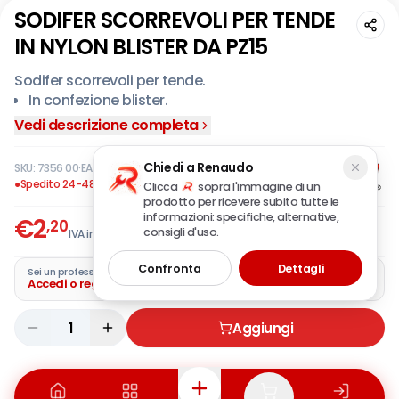
SODIFER SCORREVOLI PER TENDE
IN NYLON BLISTER DA PZ15
Sodifer scorrevoli per tende.
In confezione blister.
Vedi descrizione completa
Chiedi a Renaudo
SKU:
7356 00
·
EAN:
8004033002866
●
Spedito 24-48 ore
Clicca
sopra l'immagine di un
prodotto per ricevere subito tutte le
informazioni: specifiche, alternative,
€
2
,20
consigli d'uso.
IVA incl.
Confronta
Dettagli
Sei un professionista?
Accedi o registra la tua azienda
1
Aggiungi