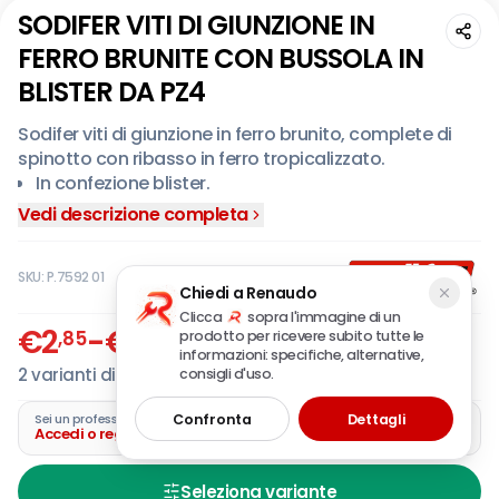
SODIFER VITI DI GIUNZIONE IN
FERRO BRUNITE CON BUSSOLA IN
BLISTER DA PZ4
Sodifer viti di giunzione in ferro brunito, complete di
spinotto con ribasso in ferro tropicalizzato.
In confezione blister.
Vedi descrizione completa
SKU:
P.7592 01
Chiedi a Renaudo
Clicca
sopra l'immagine di un
€
2
-
€
3
,85
,40
prodotto per ricevere subito tutte le
IVA incl.
informazioni: specifiche, alternative,
2
varianti disponibili
consigli d'uso.
Confronta
Dettagli
Sei un professionista?
Accedi o registra la tua azienda
Seleziona variante