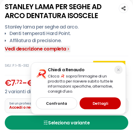
STANLEY LAMA PER SEGHE AD
ARCO DENTATURA ISOSCELE
Stanley lama per seghe ad arco.
Denti temperati Hard Point.
Affilatura di precisione.
Vedi descrizione completa
SKU:
P.1-15-382
Chiedi a Renaudo
Clicca
sopra l'immagine di un
€
7
-
€
7
,72
,92
prodotto per ricevere subito tutte le
IVA incl.
informazioni: specifiche, alternative,
2
varianti disponibili
consigli d'uso.
Confronta
Dettagli
Sei un professionista?
Accedi o registra la tua azienda
Seleziona variante