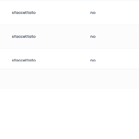
sfaccettato
no
sfaccettato
no
sfaccettato
no
sfaccettato
no
sfaccettato
no
sfaccettato
no