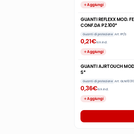
Aggiungi
GUANTI REFLEXX MOD. FE
CONF.DA PZ.100*
Guanti di protezione
Art.
FP/S
0
,
21
€
IVA incl.
Aggiungi
GUANTI AJRTOUCH MOD. 
S*
Guanti di protezione
Art.
GLNI1031
0
,
36
€
IVA incl.
Aggiungi