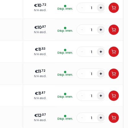
€
10
,72
-
+
Disp. Imm.
IVA escl.
€
10
,87
-
+
Disp. Imm.
IVA escl.
€
11
,53
-
+
Disp. Imm.
IVA escl.
€
11
,72
-
+
Disp. Imm.
IVA escl.
€
11
,87
-
+
Disp. Imm.
IVA escl.
€
12
,07
-
+
Disp. Imm.
IVA escl.