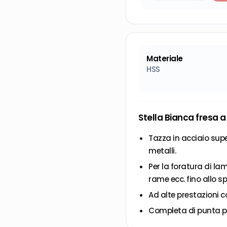
Materiale
HSS
Stella Bianca fresa 
Tazza in acciaio supe
metalli.
Per la foratura di lam
rame ecc. fino allo s
Ad alte prestazioni co
Completa di punta pe