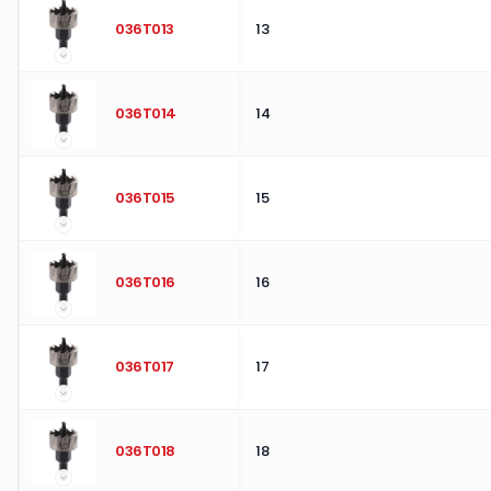
036T013
13
036T014
14
036T015
15
036T016
16
036T017
17
036T018
18