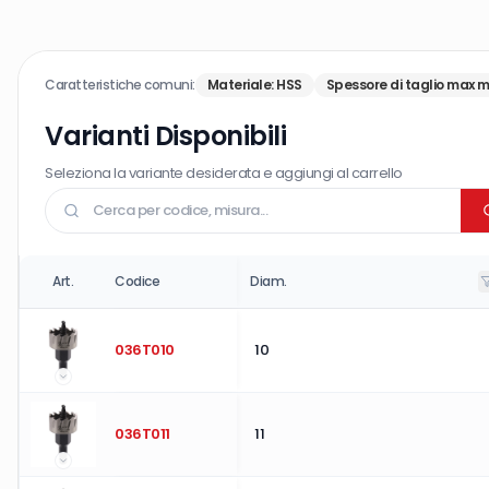
Caratteristiche comuni:
Materiale
:
HSS
Spessore di taglio max 
Varianti Disponibili
Seleziona la variante desiderata e aggiungi al carrello
Art.
Codice
Diam.
036T010
10
036T011
11