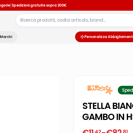
|
egorie
Spedizioni gratuite sopra 200€
Marchi
Personalizza Abbigliament
Sped
STELLA BIA
GAMBO IN H
€
11
-
€
82
,42
,81