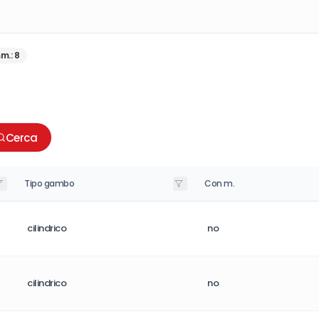
mm.
:
8
Cerca
Tipo gambo
Con m.
cilindrico
no
cilindrico
no