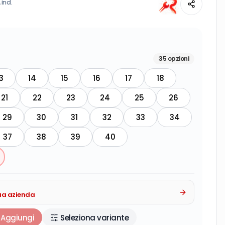
 incl.
35
opzioni
3
14
15
16
17
18
21
22
23
24
25
26
29
30
31
32
33
34
37
38
39
40
tua azienda
Aggiungi
Seleziona variante