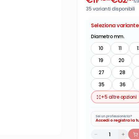
IVA
35
varianti disponibili
Seleziona variante
Diametro mm.
10
11
1
19
20
27
28
35
36
+
5
altre opzioni
Sei un professionista?
Accedi o registra la 