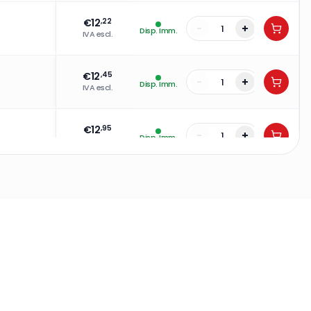
€
12
,22
-
+
Disp. Imm.
IVA escl.
€
12
,45
-
+
Disp. Imm.
IVA escl.
€
12
,95
-
+
Disp. Imm.
IVA escl.
€
13
,57
-
+
Disp. Imm.
IVA escl.
€
14
,22
-
+
Disp. Imm.
IVA escl.
€
14
,84
-
+
Disp. Imm.
IVA escl.