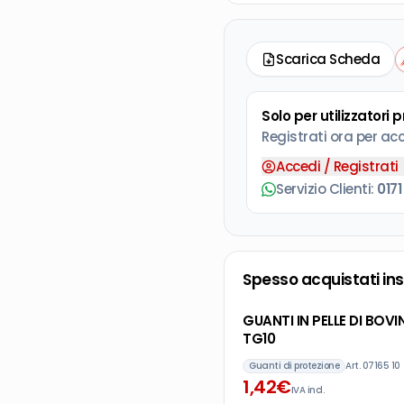
Scarica Scheda
Solo per utilizzatori 
Registrati ora per ac
Accedi / Registrati
Servizio Clienti:
0171
Spesso acquistati in
GUANTI IN PELLE DI BO
TG10
Guanti di protezione
Art.
07165 10
1
,
42
€
IVA incl.