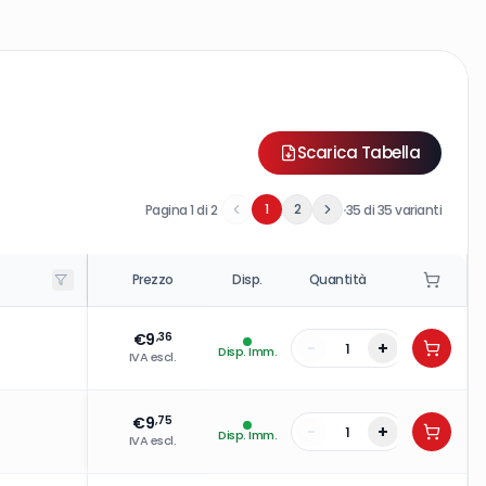
Scarica Tabella
·
1
2
Pagina
1
di
2
35
di
35
varianti
Prezzo
Disp.
Quantità
€
9
,36
-
+
Disp. Imm.
IVA escl.
€
9
,75
-
+
Disp. Imm.
IVA escl.