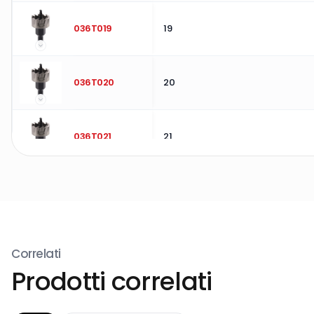
036T019
19
036T020
20
036T021
21
036T022
22
036T023
23
Correlati
Prodotti correlati
036T024
24