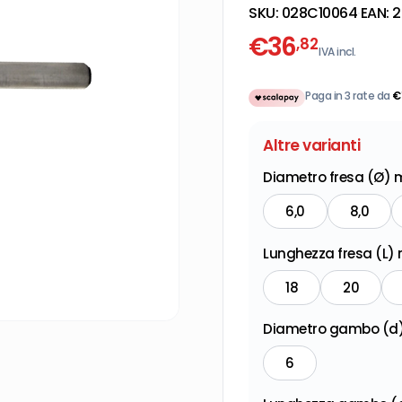
SKU:
028C10064
·
EAN:
2
€
36
,82
IVA incl.
Paga in 3 rate da
€
Altre varianti
Diametro fresa (Ø) 
6,0
8,0
Lunghezza fresa (L)
18
20
Diametro gambo (d
6