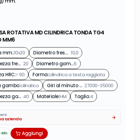
g) mm.
ESA ROTATIVA MD CILINDRICA TONDA TG4
O MM6
a mm.
:
10x20
Diametro fresa (Ø) mm.
10,0
:
Lunghezza fresa (L) mm.
20
:
Diametro gambo (d) mm.
6
:
za HRC
:
> 90
Forma
:
cilindrica a testa raggiata
a gambo
:
cilindrico
Giri al minuto consigliati
27000-35000
:
Lunghezza gambo (g) mm.
40
Materiale
:
:
HM
Taglio
:
4
ienti
tua azienda
Aggiungi
-48h