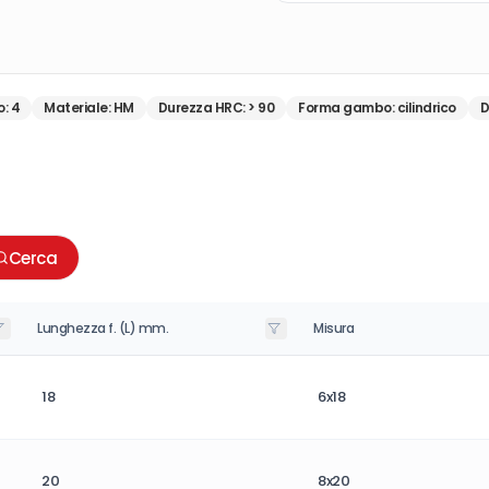
o
:
4
Materiale
:
HM
Durezza HRC
:
> 90
Forma gambo
:
cilindrico
D
Cerca
Lunghezza f. (L) mm.
Misura
18
6x18
20
8x20