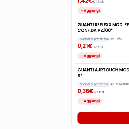
1
,
42
€
IVA incl.
Aggiungi
GUANTI REFLEXX MOD. FE
CONF.DA PZ.100*
Guanti di protezione
Art.
FP/S
0
,
21
€
IVA incl.
Aggiungi
GUANTI AJRTOUCH MOD. 
S*
Guanti di protezione
Art.
GLNI1031
0
,
36
€
IVA incl.
Aggiungi