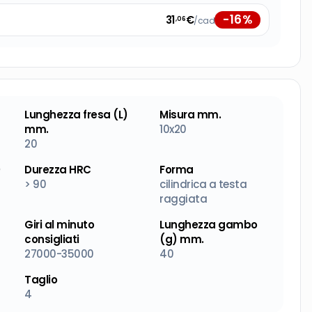
-
16
%
31
€
/cad
,06
Lunghezza fresa (L)
Misura mm.
mm.
10x20
20
)
Durezza HRC
Forma
> 90
cilindrica a testa
raggiata
Giri al minuto
Lunghezza gambo
consigliati
(g) mm.
27000-35000
40
Taglio
4