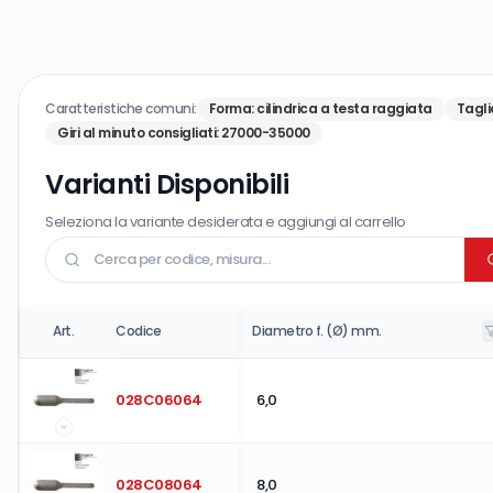
Caratteristiche comuni:
Forma
:
cilindrica a testa raggiata
Tagli
Giri al minuto consigliati
:
27000-35000
Varianti Disponibili
Seleziona la variante desiderata e aggiungi al carrello
Art.
Codice
Diametro f. (Ø) mm.
028C06064
6,0
028C08064
8,0