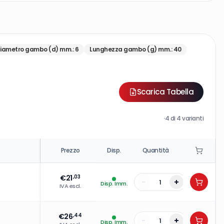
iametro gambo (d) mm.
:
6
Lunghezza gambo (g) mm.
:
40
Scarica Tabella
·
4
di
4
varianti
Prezzo
Disp.
Quantità
€
21
,03
-
+
Disp. Imm.
IVA escl.
€
26
,44
-
+
Disp. Imm.