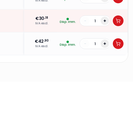
IVA escl.
€
30
,18
-
+
Disp. Imm.
IVA escl.
€
42
,90
-
+
Disp. Imm.
IVA escl.