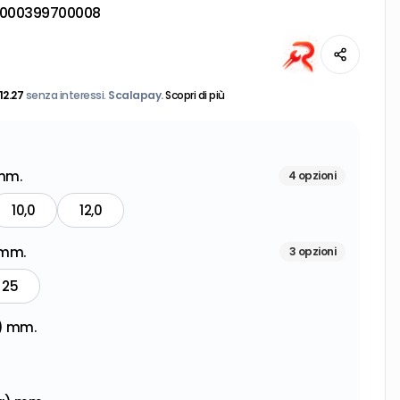
000399700008
12.27
senza interessi.
Scalapay.
Scopri di più
mm.
4
opzioni
10,0
12,0
 mm.
3
opzioni
25
) mm.