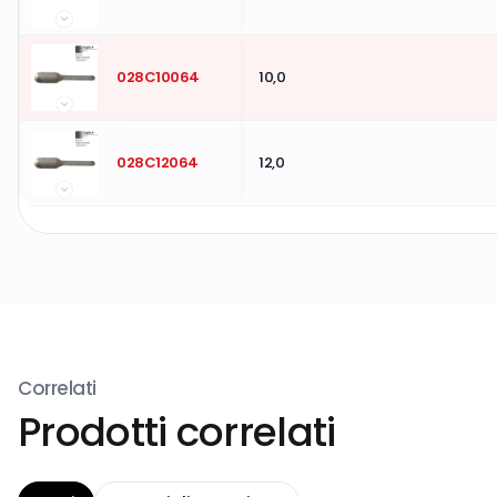
028C10064
10,0
028C12064
12,0
Correlati
Prodotti correlati