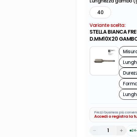
Lunghezza gambo (
40
Variante scelta:
STELLA BIANCA FR
D.MM10X20 GAMB
Misur
Durez
Form
Prezzi business più conven
Accedi o registra la 
24