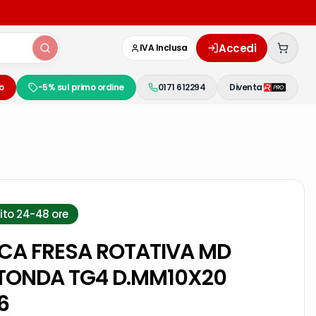
Accedi
IVA Inclusa
o
-5% sul primo ordine
0171 612294
Diventa
ito 24-48 ore
NCA FRESA ROTATIVA MD
 TONDA TG4 D.MM10X20
6