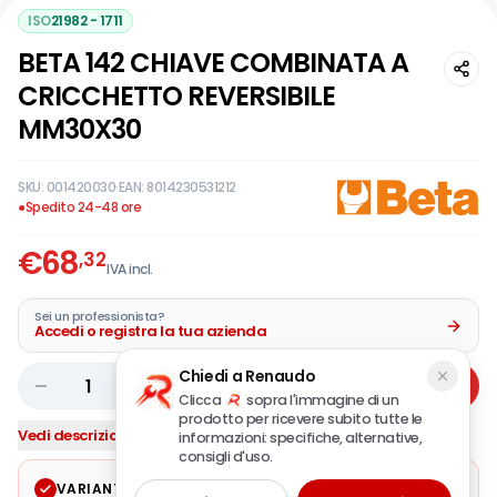
ISO
21982 - 1711
BETA 142 CHIAVE COMBINATA A
CRICCHETTO REVERSIBILE
MM30X30
SKU:
001420030
·
EAN:
8014230531212
●
Spedito 24-48 ore
€
68
,32
IVA incl.
Sei un professionista?
Accedi o registra la tua azienda
Chiedi a Renaudo
1
Aggiungi
Clicca
sopra l'immagine di un
prodotto per ricevere subito tutte le
Vedi descrizione completa
informazioni: specifiche, alternative,
consigli d'uso.
VARIANTE SELEZIONATA
Modifica