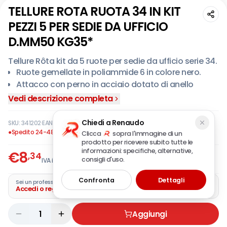
TELLURE ROTA RUOTA 34 IN KIT
PEZZI 5 PER SEDIE DA UFFICIO
D.MM50 KG35*
Tellure Rôta kit da 5 ruote per sedie da ufficio serie 34.
Ruote gemellate in poliammide 6 in colore nero.
Attacco con perno in acciaio dotato di anello
elastico.
Vedi descrizione completa
Ruote specifiche per sedie da casa e da ufficio.
Kit composto da 5 ruote.
Chiedi a Renaudo
SKU:
341202
·
EAN:
8007554048597
●
Spedito 24-48 ore
Clicca
sopra l'immagine di un
prodotto per ricevere subito tutte le
informazioni: specifiche, alternative,
€
8
,34
consigli d'uso.
IVA incl.
Confronta
Dettagli
Sei un professionista?
Accedi o registra la tua azienda
1
Aggiungi