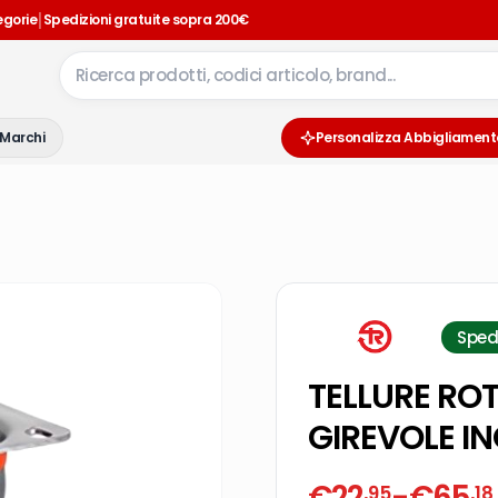
|
egorie
Spedizioni gratuite sopra 200€
Marchi
Personalizza Abbigliament
Sped
TELLURE RO
GIREVOLE I
€
22
-
€
65
,95
,18