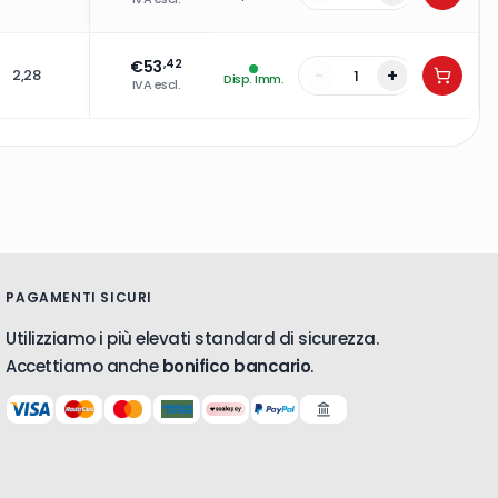
€
53
,42
-
+
2,28
Disp. Imm.
IVA escl.
PAGAMENTI SICURI
Utilizziamo i più elevati standard di sicurezza.
Accettiamo anche
bonifico bancario
.