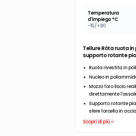
Temperatura
d'impiego °C
-15/+80
Tellure Rôta ruota in
supporto rotante pia
Ruota rivestita in po
Nucleo in poliammide
Mozzo foro liscio rea
direttamente l'assale
Supporto rotante pia
sfere forcella in acc
da due giri sfere ino
Scopri di più
in polietilene.
Perno centrale integ