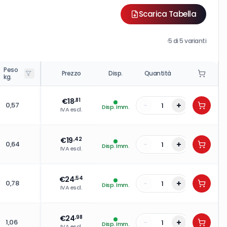
Scarica Tabella
·
5
di
5
varianti
Peso
Prezzo
Disp.
Quantità
kg.
€
18
,81
-
+
0,57
Disp. Imm.
IVA escl.
€
19
,42
-
+
0,64
Disp. Imm.
IVA escl.
€
24
,54
-
+
0,78
Disp. Imm.
IVA escl.
€
24
,98
-
+
1,06
Disp. Imm.
IVA escl.