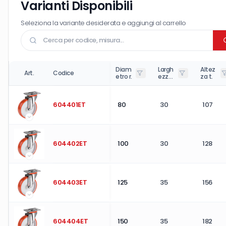
Varianti Disponibili
Seleziona la variante desiderata e aggiungi al carrello
Diam
Largh
Altez
Art.
Codice
etro r.
ezza
za t.
r.
604401ET
80
30
107
604402ET
100
30
128
604403ET
125
35
156
604404ET
150
35
182