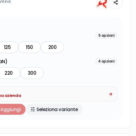
IVA incl.
5
opzioni
125
150
200
aN)
4
opzioni
220
300
tua azienda
Aggiungi
Seleziona variante