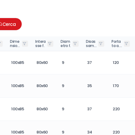
Cerca
Dime
Intera
Diam
Disas
Porta
nsioni
sse f.
etro f.
same
ta a.
e.
nto
4. k.
mm.
(daN)
100x85
80x60
9
37
120
100x85
80x60
9
35
170
100x85
80x60
9
37
220
100x85
80x60
9
34
220