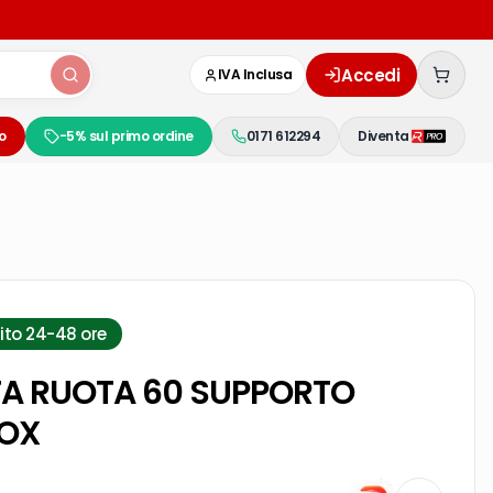
Accedi
IVA Inclusa
o
-5% sul primo ordine
0171 612294
Diventa
ito 24-48 ore
TA RUOTA 60 SUPPORTO
NOX