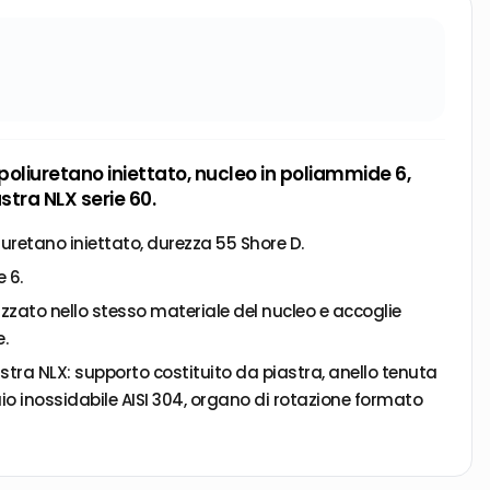
 poliuretano iniettato, nucleo in poliammide 6,
stra NLX serie 60.
liuretano iniettato, durezza 55 Shore D.
 6.
lizzato nello stesso materiale del nucleo e accoglie
.
stra NLX: supporto costituito da piastra, anello tenuta
iaio inossidabile AISI 304, organo di rotazione formato
x lubrificati a grasso protezione con anello parapolvere
rale con la piastra ottenuto da stampaggio ed