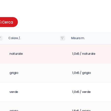
Cerca
Colore /.
Misura m.
naturale
1,0x5 / naturale
grigio
1,0x5 / grigio
verde
1,0x5 / verde
grigio
1,5x5 / grigio