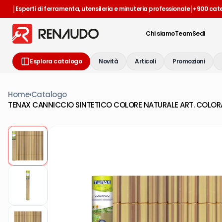
|
|
Esperti di ferramenta, utensileria e minuteria professionale
+900 cat
Chi siamo
Team
Sedi
Esplora catalogo
Novità
Articoli
Promozioni
Home
›
Catalogo
TENAX CANNICCIO SINTETICO COLORE NATURALE ART. COLOR