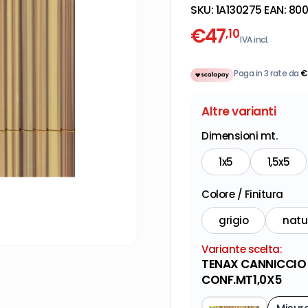
SKU:
1A130275
·
EAN:
800
€
47
,10
IVA incl.
Paga in 3 rate da
€
Altre varianti
Dimensioni mt.
1x5
1,5x5
Colore / Finitura
grigio
natu
Variante scelta:
TENAX CANNICCIO
CONF.MT1,0X5