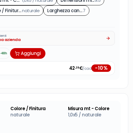
Misura mt - Colore
1,0x5 / naturale
:
Dimensioni mt.
:
1x5
Colore / Finitura
:
naturale
Larghezza canna mm.
7
:
ienti
tua azienda
Aggiungi
-48h
-
10
%
42
€
/cad
,39
Colore / Finitura
Misura mt - Colore
naturale
1,0x5 / naturale