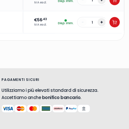
-
+
Disp. Imm.
IVA escl.
€
56
,43
-
+
Disp. Imm.
IVA escl.
PAGAMENTI SICURI
Utilizziamo i più elevati standard di sicurezza.
Accettiamo anche
bonifico bancario
.