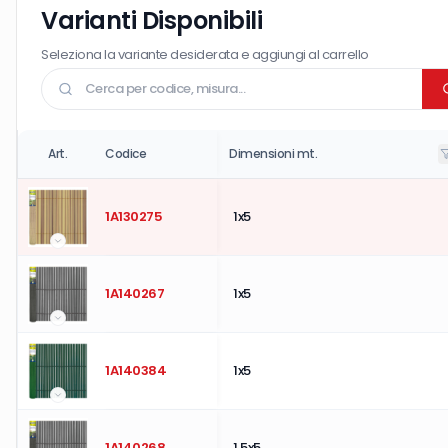
Varianti Disponibili
Seleziona la variante desiderata e aggiungi al carrello
Art.
Codice
Dimensioni mt.
1A130275
1x5
1A140267
1x5
1A140384
1x5
1A140268
1,5x5