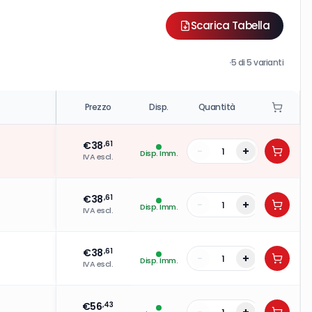
Scarica Tabella
·
5
di
5
varianti
Prezzo
Disp.
Quantità
€
38
,61
-
+
Disp. Imm.
IVA escl.
€
38
,61
-
+
Disp. Imm.
IVA escl.
€
38
,61
-
+
Disp. Imm.
IVA escl.
€
56
,43