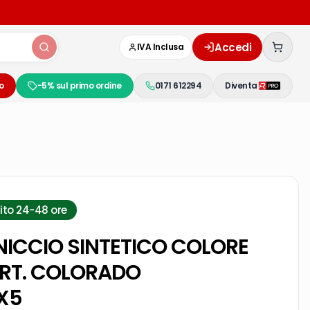
Accedi
IVA Inclusa
o
-5% sul primo ordine
0171 612294
Diventa
ito 24-48 ore
ICCIO SINTETICO COLORE
RT. COLORADO
X5