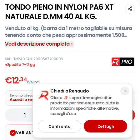
TONDO PIENO IN NYLON PA6 XT
NATURALE D.MM 40 AL KG.
Venduto al kg. (barra da 1 metro tagliabile su misura
tenendo conto che pesa approssimamente 1,508
kg.).
Vedi descrizione completa
SKU:
TNP40
·
EAN:
2000587200006
●
Spedito 7-12 gg
€
12
,34
IVA incl.
Chiedi a Renaudo
Sei un professionista?
Clicca
sopra l'immagine di un
Accedi o registra la tua azienda
prodotto per ricevere subito tutte le
informazioni: specifiche, alternative,
consigli d'uso.
1
Aggiungi
Confronta
Dettagli
VARIANTE SELEZIONATA
Modifica