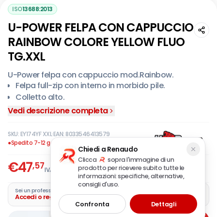
ISO
13688:2013
U-POWER FELPA CON CAPPUCCIO
RAINBOW COLORE YELLOW FLUO
TG.XXL
U-Power felpa con cappuccio mod.Rainbow.
Felpa full-zip con interno in morbido pile.
Colletto alto.
Chiusura centrale con zip.
Vedi descrizione completa
Polsi e fondo in tessuto elasticizzato.
Cappuccio fisso regolabile.
SKU:
EY174YF XXL
·
EAN:
8033546413579
Due tasche frontali e una tasca sul petto chiuse con
●
Spedito 7-12 gg
Chiedi a Renaudo
zip.
Clicca
sopra l'immagine di un
€
47
,57
Logo U-Power “testa di leone" tono su tono
prodotto per ricevere subito tutte le
IVA incl.
applicato su braccio destro.
informazioni: specifiche, alternative,
consigli d'uso.
Sei un professionista?
Accedi o registra la tua azienda
Confronta
Dettagli