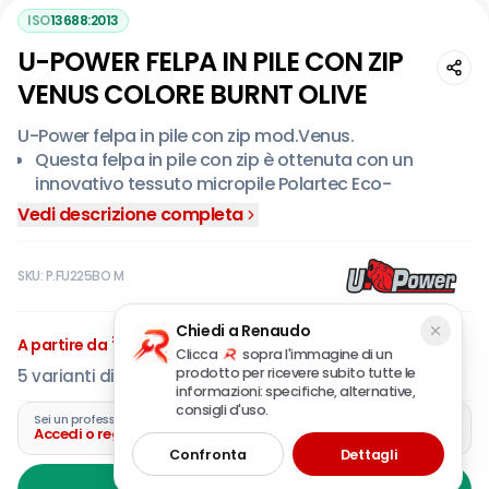
ISO
13688:2013
U-POWER FELPA IN PILE CON ZIP
VENUS COLORE BURNT OLIVE
U-Power felpa in pile con zip mod.Venus.
Questa felpa in pile con zip è ottenuta con un
innovativo tessuto micropile Polartec Eco-
Engineering proveniente al 100% in materiale
Vedi descrizione completa
riciclato ottenuto da bottiglie di plastica.
Il modello costituisce una felpa ecosostenibile,
SKU:
P.FU225BO M
calda e morbida, che assicura elevate performance
in termini di traspirabilità, comfort e durabilità.
€
64
Inoltre, il processo di produzione del materiale
Chiedi a Renaudo
,07
A partire da
IVA incl.
Polartec segue i più elevati standard di conformità
Clicca
sopra l'immagine di un
prodotto per ricevere subito tutte le
5
varianti disponibili
e responsabilità per ridurre l’impatto ambientale.
informazioni: specifiche, alternative,
Caratterizzata da rifiniture hot press sul lato sinistro
consigli d'uso.
Sei un professionista?
del petto e sui polsini, mentre sul lato destro è
Accedi o registra la tua azienda
presente una stampa reflective del logo "U-Power".
Confronta
Dettagli
Parliamo di una felpa sportiva, ideale in ogni