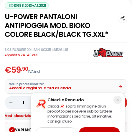
ISO
13688:2013+A1:2021
U-POWER PANTALONI
ANTIPIOGGIA MOD. BIOKO
COLORE BLACK/BLACK TG.XXL*
SKU:
FU288BB XXL
·
EAN:
8033546526491
●
Spedito 24-48 ore
€
59
,90
IVA incl.
Sei un professionista?
Accedi o registra la tua azienda
Chiedi a Renaudo
1
Aggiungi
Clicca
sopra l'immagine di un
prodotto per ricevere subito tutte le
Vedi descrizione completa
informazioni: specifiche, alternative,
consigli d'uso.
VARIANTE SELEZIONATA
Modifica