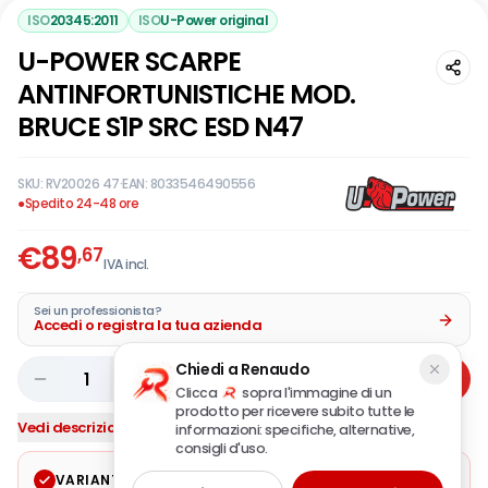
ISO
20345:2011
ISO
U-Power original
U-POWER SCARPE
ANTINFORTUNISTICHE MOD.
BRUCE S1P SRC ESD N47
SKU:
RV20026 47
·
EAN:
8033546490556
●
Spedito 24-48 ore
€
89
,67
IVA incl.
Sei un professionista?
Accedi o registra la tua azienda
Chiedi a Renaudo
1
Aggiungi
Clicca
sopra l'immagine di un
prodotto per ricevere subito tutte le
Vedi descrizione completa
informazioni: specifiche, alternative,
consigli d'uso.
VARIANTE SELEZIONATA
Modifica