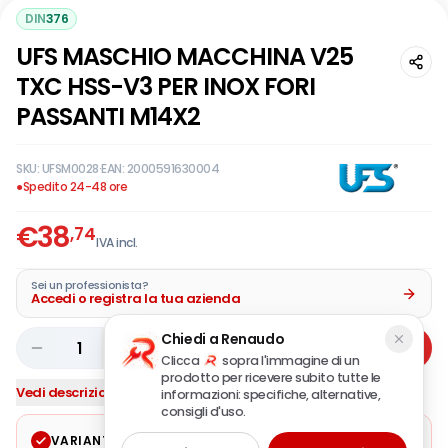
DIN
376
UFS MASCHIO MACCHINA V25
TXC HSS-V3 PER INOX FORI
PASSANTI M14X2
SKU:
UFSM0028
·
EAN:
2000591630004
●
Spedito 24-48 ore
€
38
,74
IVA incl.
Sei un professionista?
Accedi o registra la tua azienda
Chiedi a Renaudo
1
Aggiungi
Clicca
sopra l'immagine di un
prodotto per ricevere subito tutte le
Vedi descrizione completa
informazioni: specifiche, alternative,
consigli d'uso.
VARIANTE SELEZIONATA
Modifica