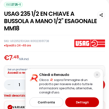
ISO
2725-1
USAG 235 1/2 EN CHIAVE A
BUSSOLA A MANO 1/2" ESAGONALE
MM18
SKU:
U02352113
·
EAN:
8010239111738
●
Spedito 24-48 ore
€
7
,48
IVA incl.
Sei un professionista?
Accedi o registra la tua azienda
Chiedi a Renaudo
Clicca
sopra l'immagine di un
prodotto per ricevere subito tutte le
1
Aggiungi
informazioni: specifiche, alternative,
consigli d'uso.
Vedi descrizione completa
Confronta
Dettagli
VARIANTE SELEZIONATA
Modifica