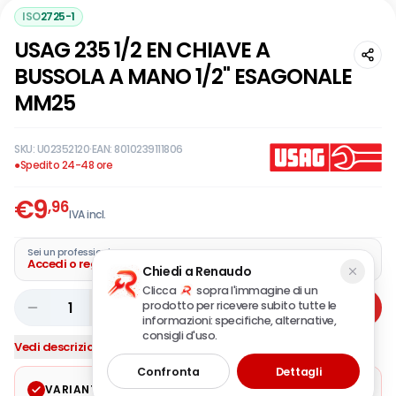
ISO
2725-1
USAG 235 1/2 EN CHIAVE A
BUSSOLA A MANO 1/2" ESAGONALE
MM25
SKU:
U02352120
·
EAN:
8010239111806
●
Spedito 24-48 ore
€
9
,96
IVA incl.
Sei un professionista?
Accedi o registra la tua azienda
Chiedi a Renaudo
Clicca
sopra l'immagine di un
prodotto per ricevere subito tutte le
1
Aggiungi
informazioni: specifiche, alternative,
consigli d'uso.
Vedi descrizione completa
Confronta
Dettagli
VARIANTE SELEZIONATA
Modifica