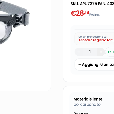
SKU:
APU7375
·
EAN:
403
€
28
,18
IVA incl.
Sei un professionista?
Accedi o registra la 
7-1
Aggiungi
6
unità
Materiale lente
policarbonato
Peso gr.