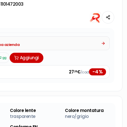
1101472003
tua azienda
Aggiungi
2 gg
-
4
%
27
€
/cad
,18
Colore lente
Colore montatura
trasparente
nero/grigio
Conforme EN