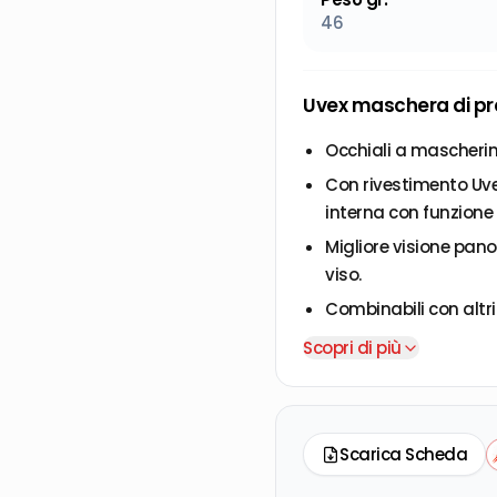
46
Uvex maschera di pr
Occhiali a mascherin
Con rivestimento Uvex
interna con funzion
Migliore visione pano
viso.
Combinabili con altri
Antiappannante ed an
Scopri di più
Scarica Scheda