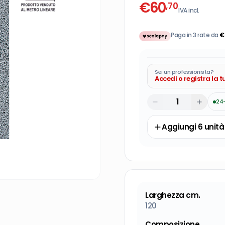
€
60
,70
IVA incl.
Paga in 3 rate da
€
Sei un professionista?
Accedi o registra la 
24
Aggiungi
6
unità
Larghezza cm.
120
Composizione