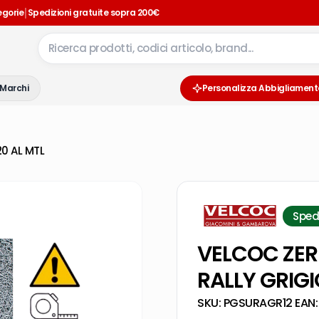
|
egorie
Spedizioni gratuite sopra 200€
Marchi
Personalizza Abbigliament
0 AL MTL
Sped
VELCOC ZER
RALLY GRIGI
SKU:
PGSURAGR12
·
EAN