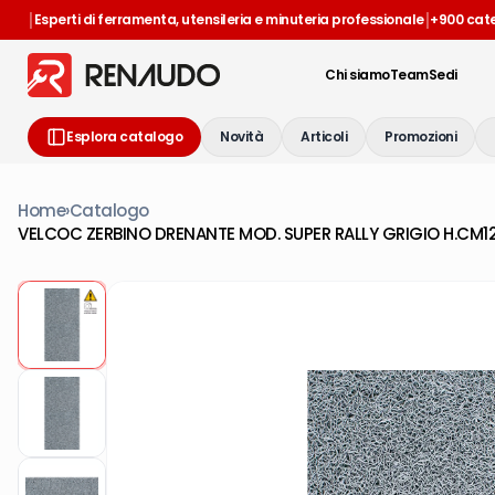
|
|
Esperti di ferramenta, utensileria e minuteria professionale
+900 cat
Chi siamo
Team
Sedi
Esplora catalogo
Novità
Articoli
Promozioni
Home
›
Catalogo
VELCOC ZERBINO DRENANTE MOD. SUPER RALLY GRIGIO H.CM12