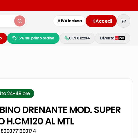
Accedi
IVA Inclusa
o
-5% sul primo ordine
0171 612294
Diventa
ito 24-48 ore
BINO DRENANTE MOD. SUPER
O H.CM120 AL MTL
:
8000771690174