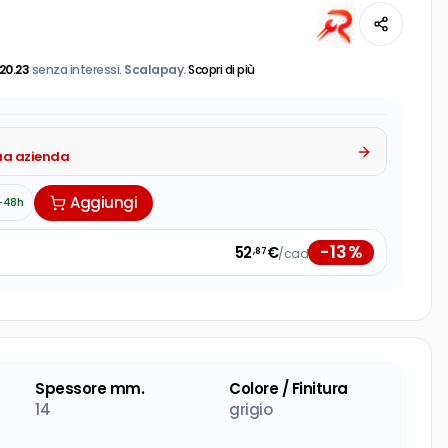
20.23
senza interessi.
Scalapay.
Scopri di più
tua azienda
Aggiungi
-48h
-
13
%
52
€
/cad
,87
Spessore mm.
Colore / Finitura
14
grigio