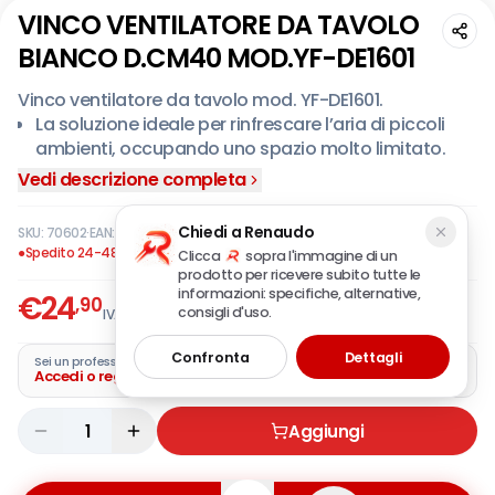
VINCO VENTILATORE DA TAVOLO
BIANCO D.CM40 MOD.YF-DE1601
​Vinco ventilatore da tavolo mod. YF-DE1601.
La soluzione ideale per rinfrescare l’aria di piccoli
ambienti, occupando uno spazio molto limitato.
Ventilatore da tavolo a 5 pale.
Vedi descrizione completa
Dotato di 3 velocità.
Oscillazione laterale.
Chiedi a Renaudo
SKU:
70602
·
EAN:
8028815706025
Griglia di copertura in metallo colore bianco.
●
Spedito 24-48 ore
Clicca
sopra l'immagine di un
prodotto per ricevere subito tutte le
Tasti selezione velocità soft touch.
informazioni: specifiche, alternative,
€
24
,90
consigli d'uso.
IVA incl.
Confronta
Dettagli
Sei un professionista?
Accedi o registra la tua azienda
1
Aggiungi