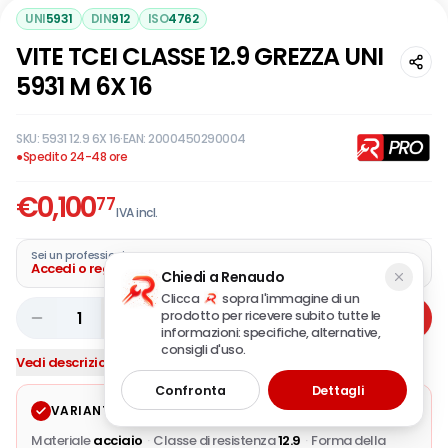
UNI
5931
DIN
912
ISO
4762
VITE TCEI CLASSE 12.9 GREZZA UNI
5931 M 6X 16
SKU:
5931 12.9 6X 16
·
EAN:
2000450290004
●
Spedito 24-48 ore
€
0,100
77
IVA incl.
Sei un professionista?
Accedi o registra la tua azienda
Chiedi a Renaudo
Clicca
sopra l'immagine di un
prodotto per ricevere subito tutte le
1
Aggiungi
informazioni: specifiche, alternative,
consigli d'uso.
Vedi descrizione completa
Confronta
Dettagli
VARIANTE SELEZIONATA
Modifica
Materiale
acciaio
·
Classe di resistenza
12.9
·
Forma della