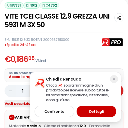
UNI
5931
DIN
912
ISO
4762
VITE TCEI CLASSE 12.9 GREZZA UNI
5931 M 3X 50
SKU:
5931 12.9 3X 50
·
EAN:
2000637510000
●
Spedito 24-48 ore
€
0,186
05
IVA incl.
Sei un professionista?
Accedi o registra la tua azienda
Chiedi a Renaudo
Clicca
sopra l'immagine di un
prodotto per ricevere subito tutte le
1
Aggiungi
informazioni: specifiche, alternative,
consigli d'uso.
Vedi descrizione completa
Confronta
Dettagli
VARIANTE SELEZIONATA
Modifica
Materiale
acciaio
·
Classe di resistenza
12.9
·
Forma della