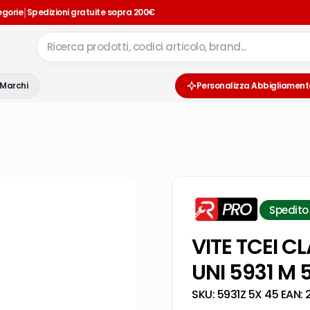
|
egorie
Spedizioni gratuite sopra 200€
Marchi
Personalizza Abbigliament
Spedito
VITE TCEI C
UNI 5931 M 
SKU:
5931Z 5X 45
·
EAN: