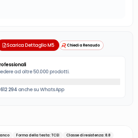
Scarica Dettaglio M5
Chiedi a Renaudo
professionali
cedere ad oltre 50.000 prodotti.
 612 294
anche su WhatsApp
ianco
Forma della testa
:
TCEI
Classe di resistenza
:
8.8