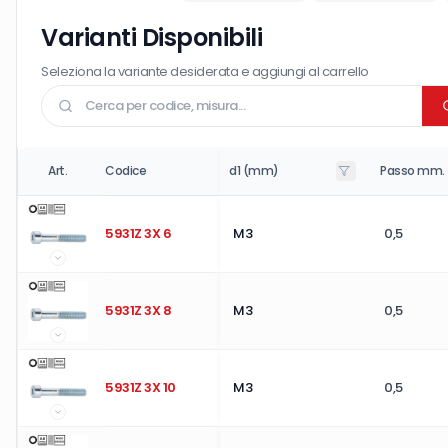
Varianti Disponibili
Seleziona la variante desiderata e aggiungi al carrello
Art.
Codice
d1 (mm)
Passo mm.
5931Z 3X 6
M3
0,5
5931Z 3X 8
M3
0,5
5931Z 3X 10
M3
0,5