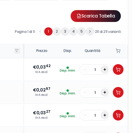
Scarica Tabella
·
1
2
3
4
5
Pagina
1
di
11
211
di
211
varianti
Prezzo
Disp.
Quantità
42
€
0,03
-
+
Disp. Imm.
IVA escl.
97
€
0,02
-
+
Disp. Imm.
IVA escl.
27
€
0,03
-
+
Disp. Imm.
IVA escl.