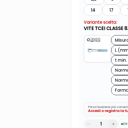
14
17
Variante scelta:
VITE TCEI CLASSE 
Misur
L (mm
t min
Norma
Norma
Prezzi business più conven
Accedi o registra la 
24