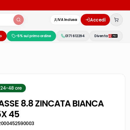
Accedi
IVA Inclusa
o
-5% sul primo ordine
0171 612294
Diventa
 24-48 ore
LASSE 8.8 ZINCATA BIANCA
5X 45
2000452590003