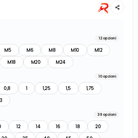
12
opzioni
M5
M6
M8
M10
M12
M18
M20
M24
10
opzioni
0,8
1
1,25
1,5
1,75
3
39
opzioni
0
12
14
16
18
20