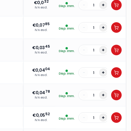
32
€
0,0
-
+
Disp. Imm.
IVA escl.
85
€
0,07
-
+
Disp. Imm.
IVA escl.
45
€
0,03
-
+
Disp. Imm.
IVA escl.
04
€
0,04
-
+
Disp. Imm.
IVA escl.
78
€
0,04
-
+
Disp. Imm.
IVA escl.
52
€
0,05
-
+
Disp. Imm.
IVA escl.