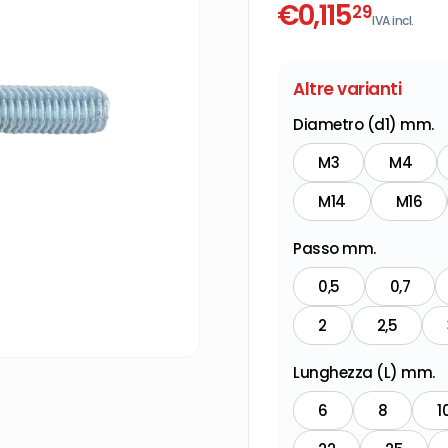
€
0,115
29
IVA incl.
Altre varianti
Diametro (d1) mm.
M3
M4
M14
M16
Passo mm.
0,5
0,7
2
2,5
Lunghezza (L) mm.
6
8
1