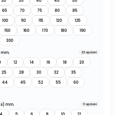
30
35
40
45
50
65
70
75
80
85
100
110
115
120
125
150
160
170
180
190
300
) mm.
23
opzioni
0
12
14
16
18
20
25
28
30
32
35
44
45
52
55
60
 (s) mm.
11
opzioni
4
5
6
8
10
12