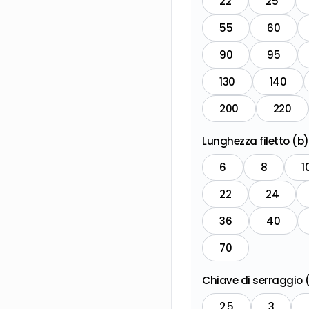
22
25
55
60
90
95
130
140
200
220
Lunghezza filetto (b
6
8
1
22
24
36
40
70
Chiave di serraggio
2,5
3