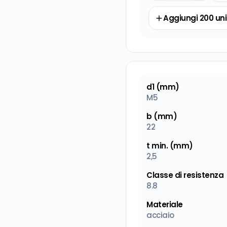
Aggiungi
200
uni
d1 (mm)
M5
b (mm)
22
t min. (mm)
2,5
Classe di resistenza
8.8
Materiale
acciaio