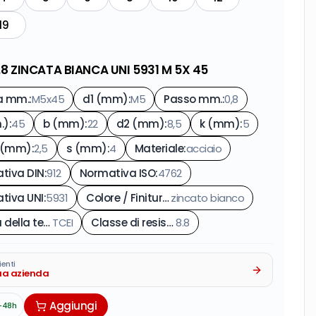
19
8.8 ZINCATA BIANCA UNI 5931 M 5X 45
a mm.
:
M5x45
d1 (mm)
:
M5
Passo mm.
:
0,8
.)
:
45
b (mm)
:
22
d2 (mm)
:
8,5
k (mm)
:
5
. (mm)
:
2,5
s (mm)
:
4
Materiale
:
acciaio
tiva DIN
:
912
Normativa ISO
:
4762
tiva UNI
:
5931
Colore / Finitura
:
zincato bianco
Forma della testa
TCEI
:
Classe di resistenza
8.8
:
ienti
tua azienda
Aggiungi
-48h