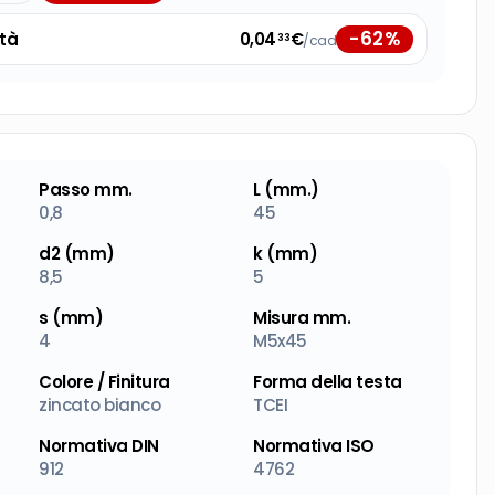
-
62
%
tà
0,04
€
/cad
33
Passo mm.
L (mm.)
0,8
45
d2 (mm)
k (mm)
8,5
5
s (mm)
Misura mm.
4
M5x45
Colore / Finitura
Forma della testa
zincato bianco
TCEI
Normativa DIN
Normativa ISO
912
4762