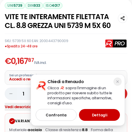
UNI
5739
DIN
933
ISO
4017
VITE TE INTERAMENTE FILETTATA
CL. 8.8 GREZZA UNI 5739 M 5X 60
SKU:
5739 5X 60
·
EAN:
2000443790009
●
Spedito 24-48 ore
€
0,167
87
IVA incl.
Sei un professionista?
Accedi o registra la tua azienda
Chiedi a Renaudo
Clicca
sopra l'immagine di un
prodotto per ricevere subito tutte le
1
Aggiungi
informazioni: specifiche, alternative,
consigli d'uso.
Vedi descrizione completa
Confronta
Dettagli
VARIANTE SELEZIONATA
Modifica
Materiale
acciaio
·
Classe di resistenza
8.8
·
Forma della