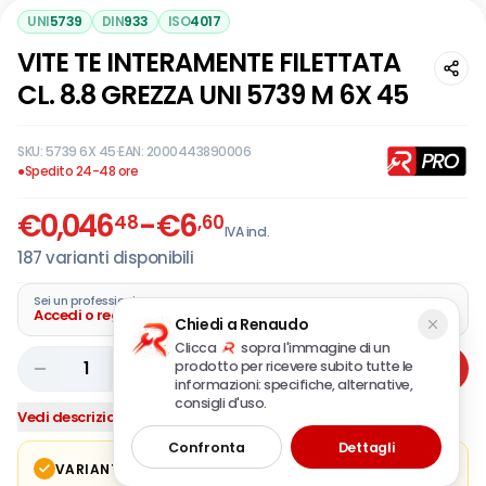
UNI
5739
DIN
933
ISO
4017
VITE TE INTERAMENTE FILETTATA
CL. 8.8 GREZZA UNI 5739 M 6X 45
SKU:
5739 6X 45
·
EAN:
2000443890006
●
Spedito 24-48 ore
€
0,046
-
€
6
48
,60
IVA incl.
187
varianti disponibili
Sei un professionista?
Accedi o registra la tua azienda
Chiedi a Renaudo
Clicca
sopra l'immagine di un
prodotto per ricevere subito tutte le
1
Aggiungi
informazioni: specifiche, alternative,
consigli d'uso.
Vedi descrizione completa
Confronta
Dettagli
VARIANTE IN CORSO
Modifica