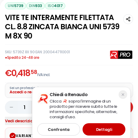
UNI
5739
DIN
933
ISO
4017
VITE TE INTERAMENTE FILETTATA
CL. 8.8 ZINCATA BIANCA UNI 5739
M 8X 90
SKU:
5739Z 8X 90
·
EAN:
2000447110001
●
Spedito 24-48 ore
€
0,418
58
IVA incl.
Sei un professionista?
Accedi o registra la tua azienda
Chiedi a Renaudo
Clicca
sopra l'immagine di un
prodotto per ricevere subito tutte le
1
Aggiungi
informazioni: specifiche, alternative,
consigli d'uso.
Vedi descrizione completa
Confronta
Dettagli
VARIANTE SELEZIONATA
Modifica