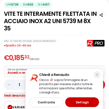
UNI
5739
DIN
933
ISO
4017
VITE TE INTERAMENTE FILETTATA IN
ACCIAIO INOX A2 UNI 5739 M 8X
35
SKU:
5739I 8X 35
·
EAN:
2000445860007
●
Spedito 24-48 ore
€
0,185
32
IVA incl.
Sei un professionista?
Accedi o registra la tua azienda
Chiedi a Renaudo
Clicca
sopra l'immagine di un
prodotto per ricevere subito tutte le
1
Aggiungi
informazioni: specifiche, alternative,
consigli d'uso.
Vedi descrizione completa
Confronta
Dettagli
VARIANTE SELEZIONATA
Modifica