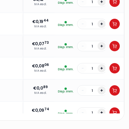
-
+
Disp. Imm.
IVA escl.
44
€
0,19
-
+
Disp. Imm.
IVA escl.
73
€
0,07
-
+
Disp. Imm.
IVA escl.
06
€
0,08
-
+
Disp. Imm.
IVA escl.
89
€
0,0
-
+
Disp. Imm.
IVA escl.
74
€
0,09
-
+
Disp. Imm.
IVA escl.