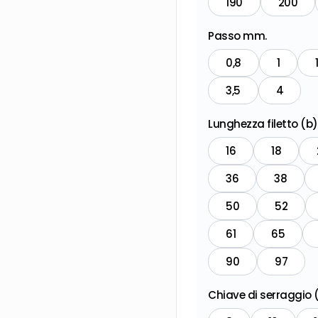
190
200
Passo mm.
0,8
1
3,5
4
Lunghezza filetto (b
16
18
36
38
50
52
61
65
90
97
Chiave di serraggio