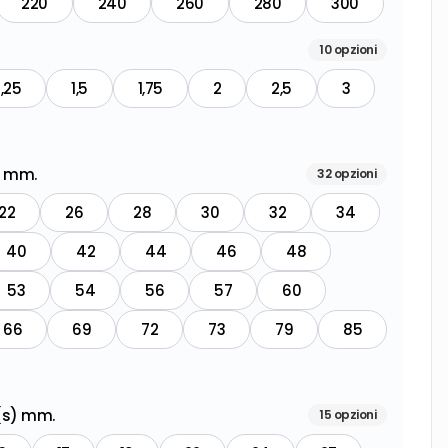
220
240
260
280
300
10
opzioni
1,25
1,5
1,75
2
2,5
3
) mm.
32
opzioni
22
26
28
30
32
34
40
42
44
46
48
53
54
56
57
60
66
69
72
73
79
85
 (s) mm.
15
opzioni