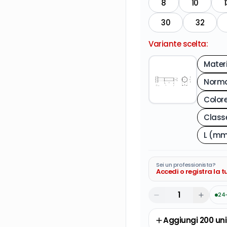
8
10
1
30
32
Variante scelta:
Mater
Norma
L (mm
Sei un professionista?
Accedi o registra la 
24
Aggiungi
200
uni