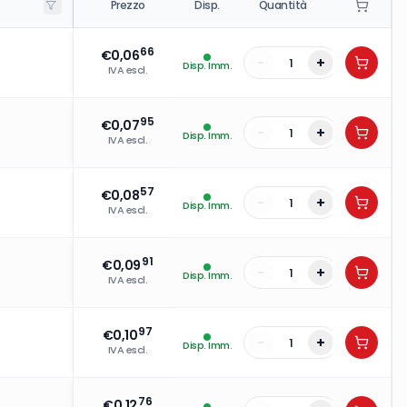
Prezzo
Disp.
Quantità
66
€
0,06
-
+
Disp. Imm.
IVA escl.
95
€
0,07
-
+
Disp. Imm.
IVA escl.
57
€
0,08
-
+
Disp. Imm.
IVA escl.
91
€
0,09
-
+
Disp. Imm.
IVA escl.
97
€
0,10
-
+
Disp. Imm.
IVA escl.
76
€
0,12