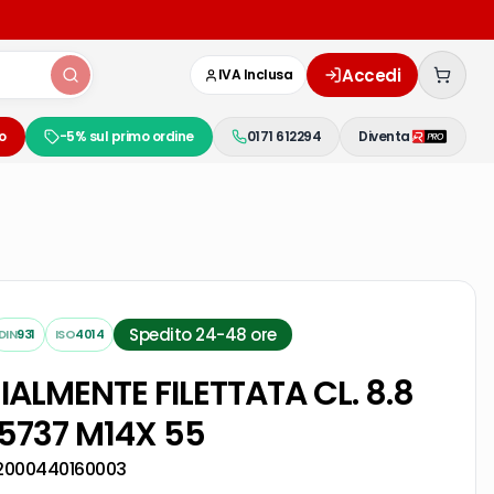
Accedi
IVA Inclusa
o
-5% sul primo ordine
0171 612294
Diventa
Spedito 24-48 ore
DIN
931
ISO
4014
ZIALMENTE FILETTATA CL. 8.8
5737 M14X 55
2000440160003