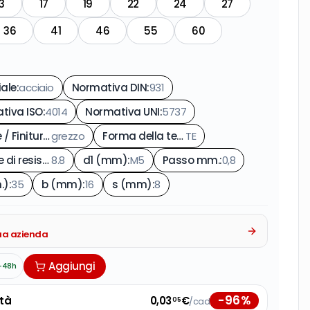
3
17
19
22
24
27
36
41
46
55
60
iale
:
acciaio
Normativa DIN
:
931
tiva ISO
:
4014
Normativa UNI
:
5737
Colore / Finitura
:
grezzo
Forma della testa
TE
:
Classe di resistenza
8.8
:
d1 (mm)
:
M5
Passo mm.
:
0,8
.)
:
35
b (mm)
:
16
s (mm)
:
8
tua azienda
Aggiungi
-48h
-
96
%
tà
0,03
€
/cad
05