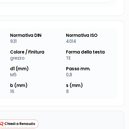
Normativa DIN
Normativa ISO
931
4014
Colore / Finitura
Forma della testa
grezzo
TE
d1 (mm)
Passo mm.
M5
0,8
b (mm)
s (mm)
16
8
Chiedi a Renaudo