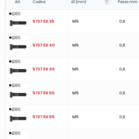
Art.
Codice
d1 (mm)
Passo mm.
5737 5X 35
M5
0,8
5737 5X 40
M5
0,8
5737 5X 45
M5
0,8
5737 5X 50
M5
0,8
5737 5X 55
M5
0,8