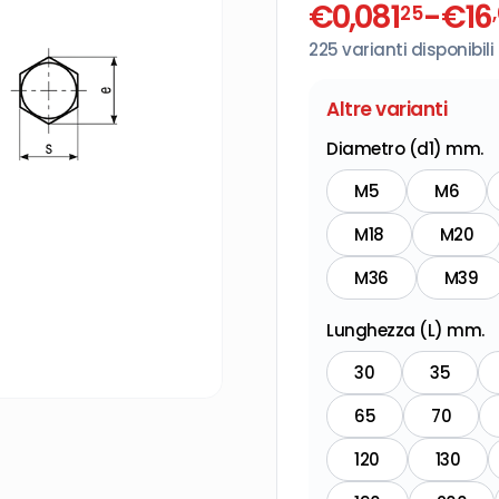
€
0,081
-
€
16
25
225
varianti disponibili
Altre varianti
Diametro (d1) mm.
M5
M6
M18
M20
M36
M39
Lunghezza (L) mm.
30
35
65
70
120
130