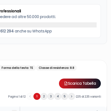
professionali
cedere ad oltre 50.000 prodotti.
 612 294
anche su WhatsApp
Forma della testa
:
TE
Classe di resistenza
:
8.8
Scarica Tabella
·
1
2
3
4
5
Pagina
1
di
12
225
di
225
varianti