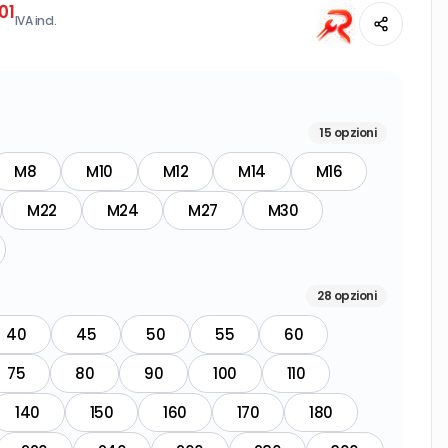
,01
IVA incl.
15
opzioni
M8
M10
M12
M14
M16
M22
M24
M27
M30
28
opzioni
40
45
50
55
60
75
80
90
100
110
140
150
160
170
180