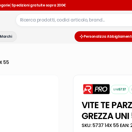
|
egorie
Spedizioni gratuite sopra 200€
Marchi
Personalizza Abbigliament
4X 55
UNI
5737
VITE TE PAR
GREZZA UNI 
SKU:
5737 14X 55
·
EAN: